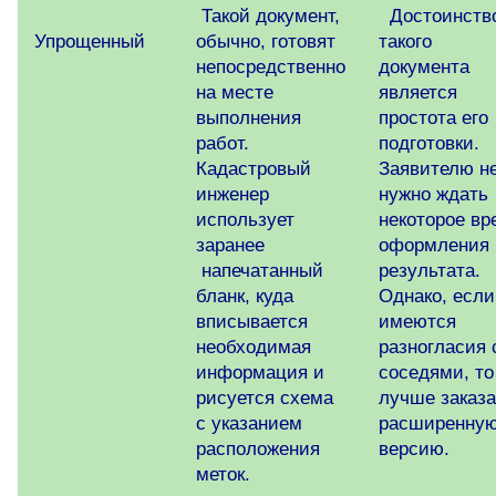
Такой документ,
Достоинств
Упрощенный
обычно, готовят
такого
непосредственно
документа
на месте
является
выполнения
простота его
работ.
подготовки.
Кадастровый
Заявителю н
инженер
нужно ждать
использует
некоторое вр
заранее
оформления
напечатанный
результата.
бланк, куда
Однако, если
вписывается
имеются
необходимая
разногласия 
информация и
соседями, то
рисуется схема
лучше заказа
с указанием
расширенну
расположения
версию.
меток.