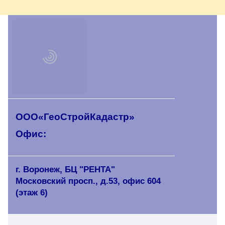
ООО«ГеоСтройКадастр»
Офис:
г. Воронеж, БЦ "РЕНТА"
Московский просп., д.53, офис 604
(этаж 6)